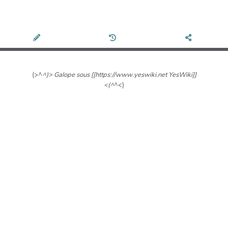
(>^
^)> Galope sous [[https://www.yeswiki.net YesWiki]]
<(^
^<)