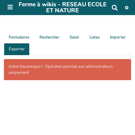
Ferme à wikis - RESEAU ECOLE
R
ET NATURE
e
c
h
e
r
Formulaires
Rechercher
Saisir
Listes
Importer
c
h
Exporter
e
r
Action bazarexport : Opération permise aux administrateurs
uniquement