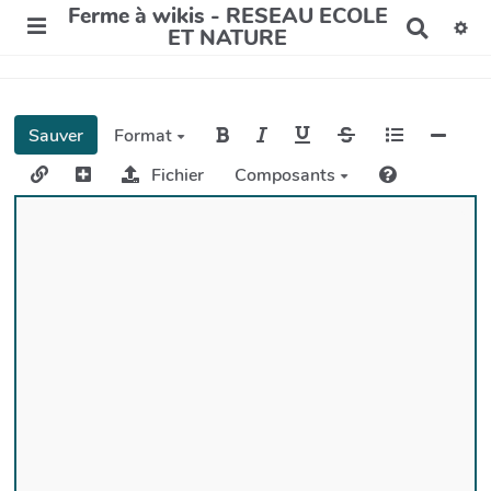
Ferme à wikis - RESEAU ECOLE
R
ET NATURE
e
c
h
e
r
Sauver
Format
c
h
Fichier
Composants
e
r