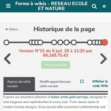
Ferme à wikis - RESEAU ECOLE
R
ET NATURE
e
c
h
e
Historique de la page
Retour
r
c
h
e
r
Version N°15 du 9 juil. 26 à 11:20 par
66.249.75.43
Version actuelle
Afficher le
Aperçu de cette
Modifs apportées par
code Wiki
version
cette version