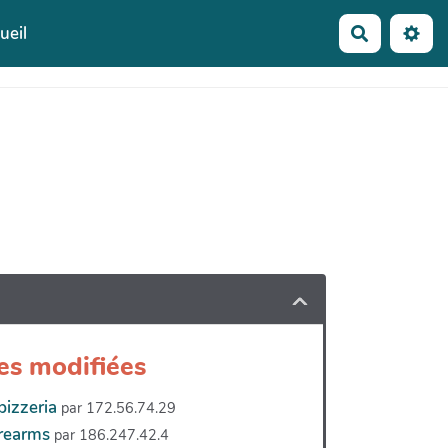
ueil
Recherche
es modifiées
izzeria
par 172.56.74.29
irearms
par 186.247.42.4