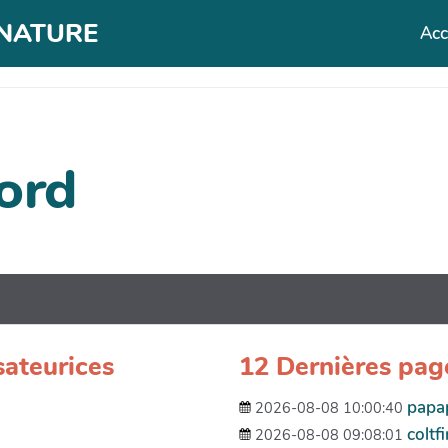
T NATURE
Acc
ord
sateurices
12 Dernières pag
papap
2026-08-08 10:00:40
coltf
2026-08-08 09:08:01