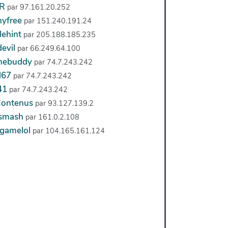
R
par 97.161.20.252
nyfree
par 151.240.191.24
lehint
par 205.188.185.235
devil
par 66.249.64.100
thebuddy
par 74.7.243.242
l67
par 74.7.243.242
41
par 74.7.243.242
ontenus
par 93.127.139.2
rsmash
par 161.0.2.108
agamelol
par 104.165.161.124