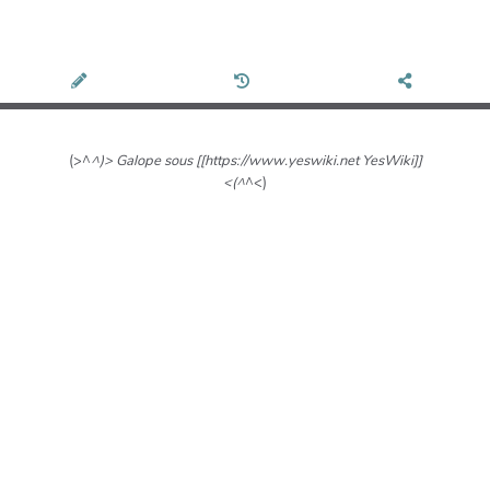
(>^
^)> Galope sous [[https://www.yeswiki.net YesWiki]]
<(^
^<)