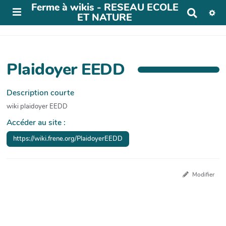
Ferme à wikis - RESEAU ECOLE
R
ET NATURE
e
c
h
e
r
Plaidoyer EEDD
c
h
e
Description courte
r
wiki plaidoyer EEDD
Accéder au site :
https://wiki.frene.org/PlaidoyerEEDD
Modifier