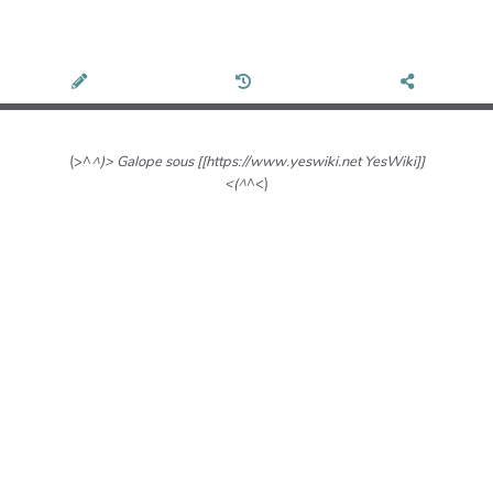
(>^
^)> Galope sous [[https://www.yeswiki.net YesWiki]]
<(^
^<)