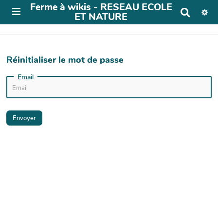
Ferme à wikis - RESEAU ECOLE
R
ET NATURE
e
c
h
e
r
Réinitialiser le mot de passe
c
h
Email
e
r
Envoyer