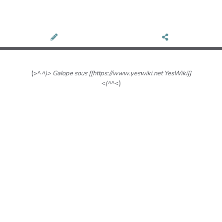
(>^
^)> Galope sous [[https://www.yeswiki.net YesWiki]]
<(^
^<)