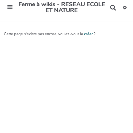
Ferme à wikis - RESEAU ECOLE
R
ET NATURE
e
c
h
e
Cette page n'existe pas encore, voulez-vous la
créer
?
r
c
h
e
r