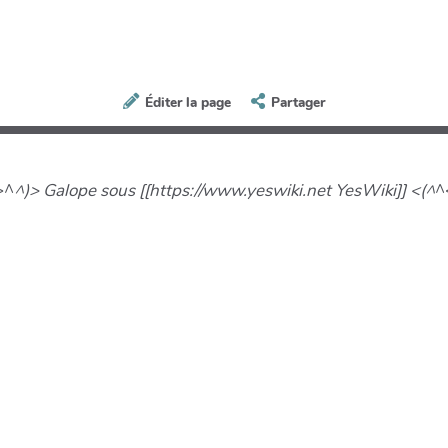
Éditer la page
Partager
>^
^)> Galope sous [[https://www.yeswiki.net YesWiki]] <(^
^