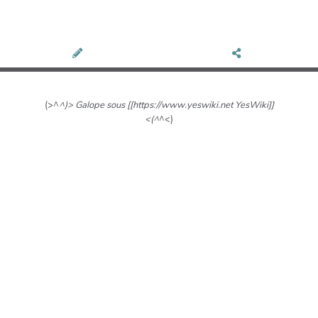
(>^
^)> Galope sous [[https://www.yeswiki.net YesWiki]]
<(^
^<)