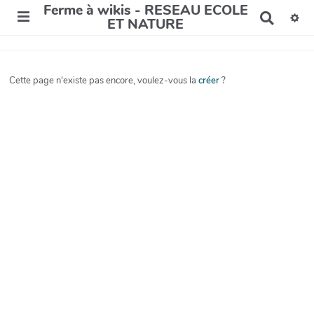
Ferme à wikis - RESEAU ECOLE
R
ET NATURE
e
c
h
e
Cette page n'existe pas encore, voulez-vous la
créer
?
r
c
h
e
r